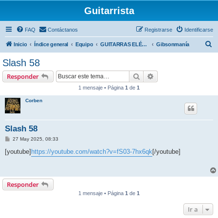
Guitarrista
FAQ
Contáctanos
Registrarse
Identificarse
B
Inicio
Índice general
Equipo
GUITARRAS ELÉCTRICAS
Gibsonmanía
u
Slash 58
s
Buscar
Búsqueda avanzada
Responder
c
1 mensaje • Página
1
de
1
a
Corben
r
Slash 58
M
27 May 2025, 08:33
e
n
[youtube]
https://youtube.com/watch?v=fS03-7hx6qk
[/youtube]
s
a
j
e
Responder
1 mensaje • Página
1
de
1
Ir a