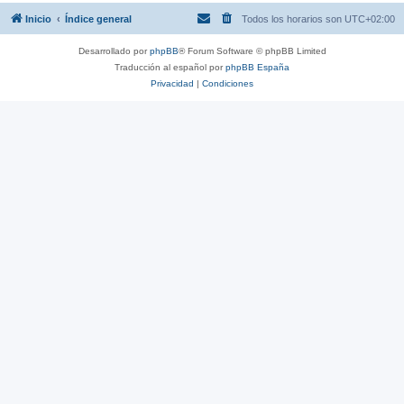
Inicio
Índice general
Todos los horarios son
UTC+02:00
Desarrollado por
phpBB
® Forum Software © phpBB Limited
Traducción al español por
phpBB España
Privacidad
|
Condiciones