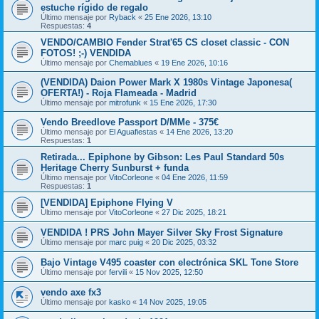
estuche rígido de regalo
Último mensaje por
Ryback
«
25 Ene 2026, 13:10
Respuestas:
4
VENDO/CAMBIO Fender Strat'65 CS closet classic - CON
FOTOS! ;-) VENDIDA
Último mensaje por
Chemablues
«
19 Ene 2026, 10:16
(VENDIDA) Daion Power Mark X 1980s Vintage Japonesa(
OFERTA!) - Roja Flameada - Madrid
Último mensaje por
mitrofunk
«
15 Ene 2026, 17:30
Vendo Breedlove Passport D/MMe - 375€
Último mensaje por
El Aguafiestas
«
14 Ene 2026, 13:20
Respuestas:
1
Retirada... Epiphone by Gibson: Les Paul Standard 50s
Heritage Cherry Sunburst + funda
Último mensaje por
VitoCorleone
«
04 Ene 2026, 11:59
Respuestas:
1
[VENDIDA] Epiphone Flying V
Último mensaje por
VitoCorleone
«
27 Dic 2025, 18:21
VENDIDA ! PRS John Mayer Silver Sky Frost Signature
Último mensaje por
marc puig
«
20 Dic 2025, 03:32
Bajo Vintage V495 coaster con electrónica SKL Tone Store
Último mensaje por
fervili
«
15 Nov 2025, 12:50
vendo axe fx3
Último mensaje por
kasko
«
14 Nov 2025, 19:05