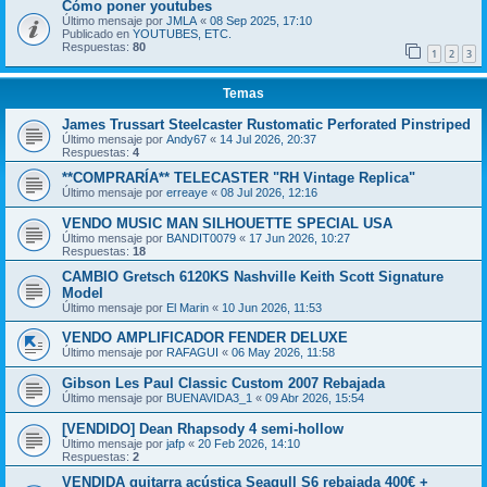
Cómo poner youtubes
Último mensaje por
JMLA
«
08 Sep 2025, 17:10
Publicado en
YOUTUBES, ETC.
Respuestas:
80
1
2
3
Temas
James Trussart Steelcaster Rustomatic Perforated Pinstriped
Último mensaje por
Andy67
«
14 Jul 2026, 20:37
Respuestas:
4
**COMPRARÍA** TELECASTER "RH Vintage Replica"
Último mensaje por
erreaye
«
08 Jul 2026, 12:16
VENDO MUSIC MAN SILHOUETTE SPECIAL USA
Último mensaje por
BANDIT0079
«
17 Jun 2026, 10:27
Respuestas:
18
CAMBIO Gretsch 6120KS Nashville Keith Scott Signature
Model
Último mensaje por
El Marin
«
10 Jun 2026, 11:53
VENDO AMPLIFICADOR FENDER DELUXE
Último mensaje por
RAFAGUI
«
06 May 2026, 11:58
Gibson Les Paul Classic Custom 2007 Rebajada
Último mensaje por
BUENAVIDA3_1
«
09 Abr 2026, 15:54
[VENDIDO] Dean Rhapsody 4 semi-hollow
Último mensaje por
jafp
«
20 Feb 2026, 14:10
Respuestas:
2
VENDIDA guitarra acústica Seagull S6 rebajada 400€ +