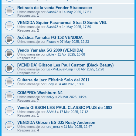
Retirada de la venta Fender Stratocaster
Último mensaje por
Slash73
«
14 May 2025, 17:51
Respuestas:
1
VENDIDA Squier Paranormal Strat-O-Sonic VBL
Último mensaje por
Slash73
«
14 May 2025, 17:50
Respuestas:
2
Acústica Yamaha FG-152 VENDIDA
Último mensaje por
Fistulo
«
07 May 2025, 12:23
Vendo Yamaha SG 2000 (VENDIDA)
Último mensaje por
pilote
«
11 Abr 2025, 16:08
Respuestas:
1
[VENDIDA] Gibson Les Paul Custom (Black Beauty)
Último mensaje por
LickMyLovePump
«
08 Abr 2025, 12:28
Respuestas:
7
Guitarra de jazz Elferink Solo del 2011
Último mensaje por
Eddy
«
04 Abr 2025, 13:10
COMPRO: Washburn N4
Último mensaje por
selvy
«
23 Mar 2025, 14:24
Respuestas:
7
Vendo GIBSON LES PAUL CLASSIC PLUS de 1992
Último mensaje por
SAMU
«
17 Mar 2025, 17:12
Respuestas:
1
VENDIDA Gibson ES-335 Rusty Anderson
Último mensaje por
ore_terra
«
11 Mar 2025, 12:47
Respuestas:
4