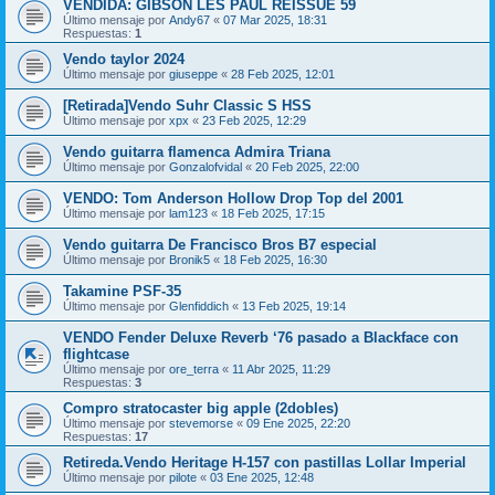
VENDIDA: GIBSON LES PAUL REISSUE 59
Último mensaje por
Andy67
«
07 Mar 2025, 18:31
Respuestas:
1
Vendo taylor 2024
Último mensaje por
giuseppe
«
28 Feb 2025, 12:01
[Retirada]Vendo Suhr Classic S HSS
Último mensaje por
xpx
«
23 Feb 2025, 12:29
Vendo guitarra flamenca Admira Triana
Último mensaje por
Gonzalofvidal
«
20 Feb 2025, 22:00
VENDO: Tom Anderson Hollow Drop Top del 2001
Último mensaje por
lam123
«
18 Feb 2025, 17:15
Vendo guitarra De Francisco Bros B7 especial
Último mensaje por
Bronik5
«
18 Feb 2025, 16:30
Takamine PSF-35
Último mensaje por
Glenfiddich
«
13 Feb 2025, 19:14
VENDO Fender Deluxe Reverb ‘76 pasado a Blackface con
flightcase
Último mensaje por
ore_terra
«
11 Abr 2025, 11:29
Respuestas:
3
Compro stratocaster big apple (2dobles)
Último mensaje por
stevemorse
«
09 Ene 2025, 22:20
Respuestas:
17
Retireda.Vendo Heritage H-157 con pastillas Lollar Imperial
Último mensaje por
pilote
«
03 Ene 2025, 12:48