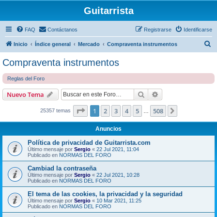
Guitarrista
FAQ
Contáctanos
Registrarse
Identificarse
B
Inicio
Índice general
Mercado
Compraventa instrumentos
u
Compraventa instrumentos
s
Reglas del Foro
c
a
Buscar
Búsqueda avanzad
Nuevo Tema
r
Página
1
de
508
1
2
3
4
5
508
Siguiente
25357 temas
…
Anuncios
Política de privacidad de Guitarrista.com
Último mensaje por
Sergio
«
22 Jul 2021, 11:04
Publicado en
NORMAS DEL FORO
Cambiad la contraseña
Último mensaje por
Sergio
«
22 Jul 2021, 10:28
Publicado en
NORMAS DEL FORO
El tema de las cookies, la privacidad y la seguridad
Último mensaje por
Sergio
«
10 Mar 2021, 11:25
Publicado en
NORMAS DEL FORO