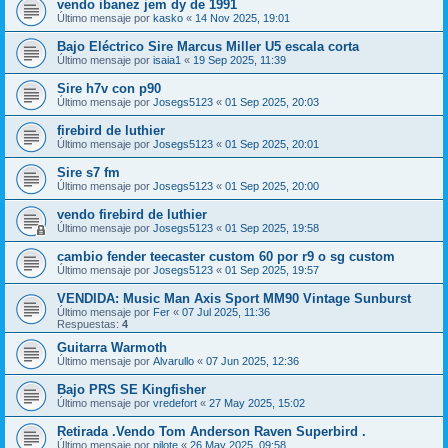
vendo ibanez jem dy de 1991
Último mensaje por
kasko
«
14 Nov 2025, 19:01
Bajo Eléctrico Sire Marcus Miller U5 escala corta
Último mensaje por
isaia1
«
19 Sep 2025, 11:39
Sire h7v con p90
Último mensaje por
Josegs5123
«
01 Sep 2025, 20:03
firebird de luthier
Último mensaje por
Josegs5123
«
01 Sep 2025, 20:01
Sire s7 fm
Último mensaje por
Josegs5123
«
01 Sep 2025, 20:00
vendo firebird de luthier
Último mensaje por
Josegs5123
«
01 Sep 2025, 19:58
cambio fender teecaster custom 60 por r9 o sg custom
Último mensaje por
Josegs5123
«
01 Sep 2025, 19:57
VENDIDA: Music Man Axis Sport MM90 Vintage Sunburst
Último mensaje por
Fer
«
07 Jul 2025, 11:36
Respuestas:
4
Guitarra Warmoth
Último mensaje por
Alvarullo
«
07 Jun 2025, 12:36
Bajo PRS SE Kingfisher
Último mensaje por
vredefort
«
27 May 2025, 15:02
Retirada .Vendo Tom Anderson Raven Superbird .
Último mensaje por
pilote
«
26 May 2025, 09:58