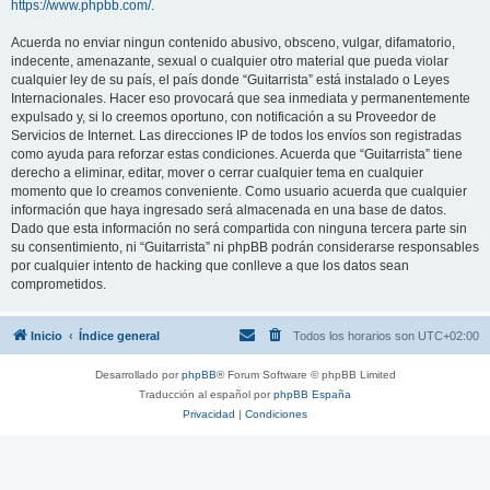
https://www.phpbb.com/
.
Acuerda no enviar ningun contenido abusivo, obsceno, vulgar, difamatorio,
indecente, amenazante, sexual o cualquier otro material que pueda violar
cualquier ley de su país, el país donde “Guitarrista” está instalado o Leyes
Internacionales. Hacer eso provocará que sea inmediata y permanentemente
expulsado y, si lo creemos oportuno, con notificación a su Proveedor de
Servicios de Internet. Las direcciones IP de todos los envíos son registradas
como ayuda para reforzar estas condiciones. Acuerda que “Guitarrista” tiene
derecho a eliminar, editar, mover o cerrar cualquier tema en cualquier
momento que lo creamos conveniente. Como usuario acuerda que cualquier
información que haya ingresado será almacenada en una base de datos.
Dado que esta información no será compartida con ninguna tercera parte sin
su consentimiento, ni “Guitarrista” ni phpBB podrán considerarse responsables
por cualquier intento de hacking que conlleve a que los datos sean
comprometidos.
Inicio
Índice general
Todos los horarios son
UTC+02:00
Desarrollado por
phpBB
® Forum Software © phpBB Limited
Traducción al español por
phpBB España
Privacidad
|
Condiciones