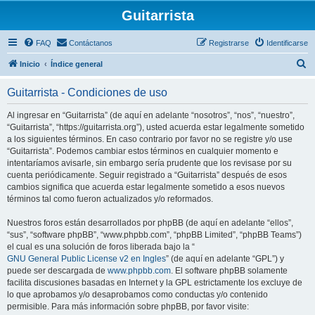
Guitarrista
FAQ
Contáctanos
Registrarse
Identificarse
B
Inicio
Índice general
u
Guitarrista - Condiciones de uso
s
c
Al ingresar en “Guitarrista” (de aquí en adelante “nosotros”, “nos”, “nuestro”,
“Guitarrista”, “https://guitarrista.org”), usted acuerda estar legalmente sometido
a
a los siguientes términos. En caso contrario por favor no se registre y/o use
r
“Guitarrista”. Podemos cambiar estos términos en cualquier momento e
intentaríamos avisarle, sin embargo sería prudente que los revisase por su
cuenta periódicamente. Seguir registrado a “Guitarrista” después de esos
cambios significa que acuerda estar legalmente sometido a esos nuevos
términos tal como fueron actualizados y/o reformados.
Nuestros foros están desarrollados por phpBB (de aquí en adelante “ellos”,
“sus”, “software phpBB”, “www.phpbb.com”, “phpBB Limited”, “phpBB Teams”)
el cual es una solución de foros liberada bajo la “
GNU General Public License v2 en Ingles
” (de aquí en adelante “GPL”) y
puede ser descargada de
www.phpbb.com
. El software phpBB solamente
facilita discusiones basadas en Internet y la GPL estrictamente los excluye de
lo que aprobamos y/o desaprobamos como conductas y/o contenido
permisible. Para más información sobre phpBB, por favor visite: