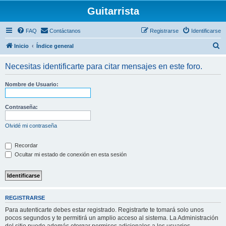
Guitarrista
FAQ
Contáctanos
Registrarse
Identificarse
B
Inicio
Índice general
u
Necesitas identificarte para citar mensajes en este foro.
s
c
Nombre de Usuario:
a
r
Contraseña:
Olvidé mi contraseña
Recordar
Ocultar mi estado de conexión en esta sesión
REGISTRARSE
Para autenticarte debes estar registrado. Registrarte te tomará solo unos
pocos segundos y te permitirá un amplio acceso al sistema. La Administración
del sitio puede además otorgar permisos adicionales a los usuarios